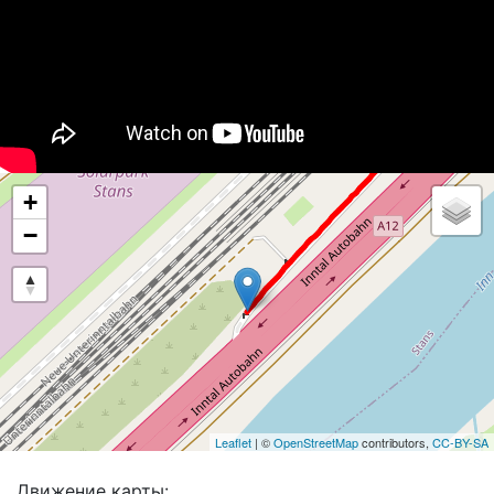
+
−
Leaflet
| ©
OpenStreetMap
contributors,
CC-BY-SA
Движение карты: