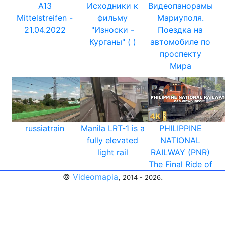
A13
Исходники к
Видеопанорамы
Mittelstreifen -
фильму
Мариуполя.
21.04.2022
"Износки -
Поездка на
Курганы" ( )
автомобиле по
проспекту
Мира
russiatrain
Manila LRT-1 is a
PHILIPPINE
fully elevated
NATIONAL
light rail
RAILWAY (PNR)
The Final Ride of
©
Videomapia
,
.
2014 - 2026