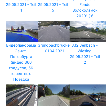
29.05.2021 - Teil
29.05.2021 - Teil
Fondo
1
5
Волоколамск
2020" ( 6
Видеопанорама
Grundbachbrücke
A12 Jenbach -
Санкт-
- 01.04.2021
Wiesing,
Петербурга
29.05.2021 - Teil
(видео 360
2
градусов, 5К
качество).
Поездка