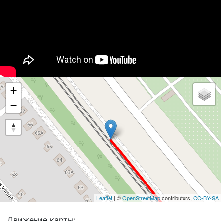
+
−
Leaflet
| ©
OpenStreetMap
contributors,
CC-BY-SA
Движение карты: