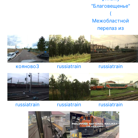
"Благовещенье"
(
Межобластной
перелаз из
кояново3
russiatrain
russiatrain
russiatrain
russiatrain
russiatrain