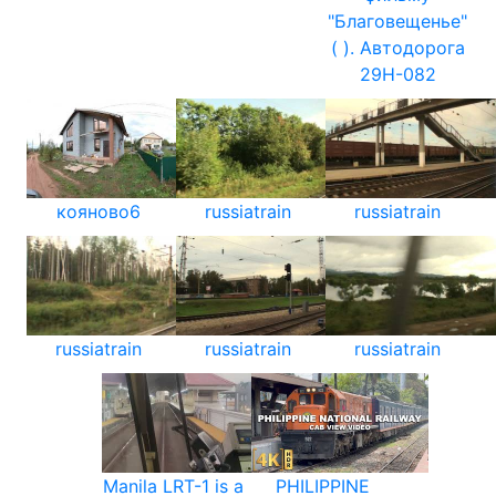
"Благовещенье"
( ). Автодорога
29Н-082
кояново6
russiatrain
russiatrain
russiatrain
russiatrain
russiatrain
Manila LRT-1 is a
PHILIPPINE