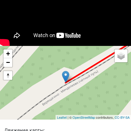
+
−
Leaflet
| ©
OpenStreetMap
contributors,
CC-BY-SA
Движение карты: