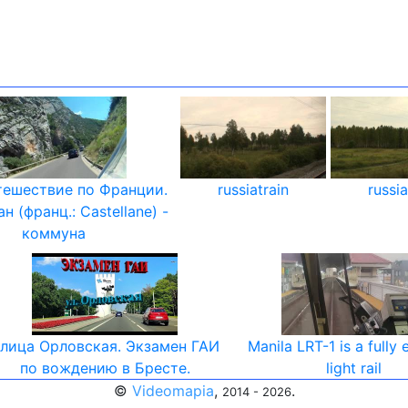
ешествие по Франции.
russiatrain
russia
н (франц.: Castellane) -
коммуна
лица Орловская. Экзамен ГАИ
Manila LRT-1 is a fully 
по вождению в Бресте.
light rail
©
Videomapia
,
.
2014 - 2026