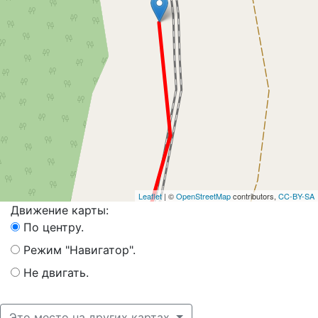
Leaflet
| ©
OpenStreetMap
contributors,
CC-BY-SA
Движение карты:
По центру.
Режим "Навигатор".
Не двигать.
Это место на других картах