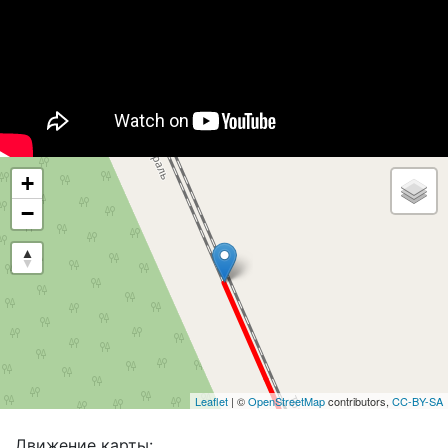
+
−
Leaflet
| ©
OpenStreetMap
contributors,
CC-BY-SA
Движение карты: