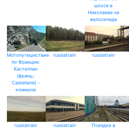
шоссе в
Николаеве на
велосипеде
Мотопутешествие
russiatrain
russiatrain
по Франции.
Кастеллан
(франц.:
Castellane) -
коммуна
russiatrain
russiatrain
Поездка в