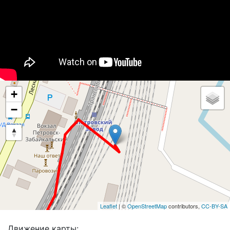
+
−
Leaflet
| ©
OpenStreetMap
contributors,
CC-BY-SA
Движение карты: