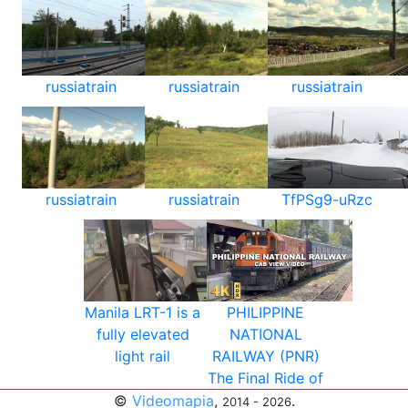
russiatrain
russiatrain
russiatrain
russiatrain
russiatrain
TfPSg9-uRzc
Manila LRT-1 is a
PHILIPPINE
fully elevated
NATIONAL
light rail
RAILWAY (PNR)
The Final Ride of
©
Videomapia
,
.
2014 - 2026