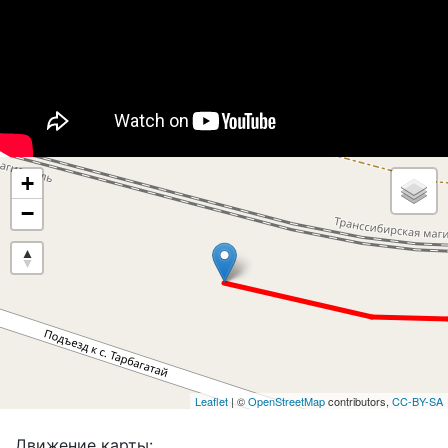
+
−
Leaflet
| ©
OpenStreetMap
contributors,
CC-BY-SA
Движение карты: