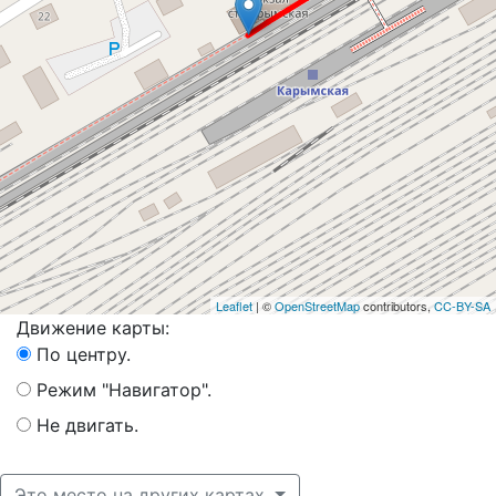
Leaflet
| ©
OpenStreetMap
contributors,
CC-BY-SA
Движение карты:
По центру.
Режим "Навигатор".
Не двигать.
Это место на других картах