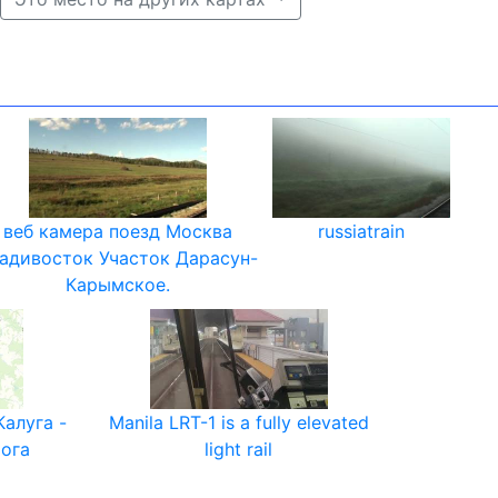
веб камера поезд Москва
russiatrain
адивосток Участок Дарасун-
Карымское.
Калуга -
Manila LRT-1 is a fully elevated
рога
light rail