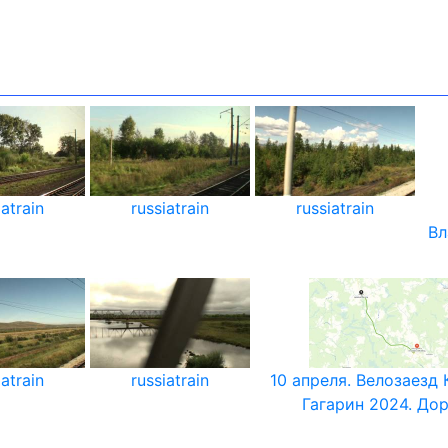
iatrain
russiatrain
russiatrain
Вл
iatrain
russiatrain
10 апреля. Велозаезд 
Гагарин 2024. До