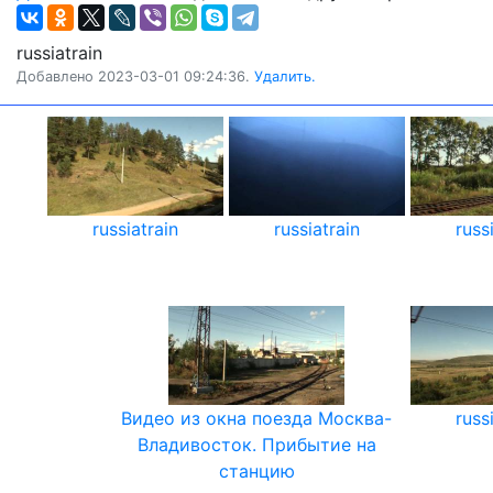
russiatrain
Добавлено 2023-03-01 09:24:36.
Удалить.
russiatrain
russiatrain
russ
Видео из окна поезда Москва-
russ
Владивосток. Прибытие на
станцию