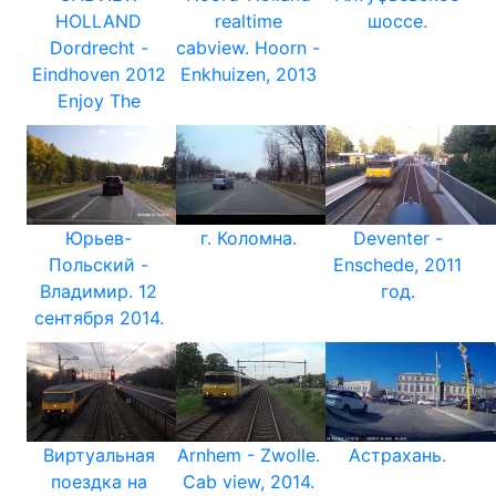
HOLLAND
realtime
шоссе.
Dordrecht -
cabview. Hoorn -
Eindhoven 2012
Enkhuizen, 2013
Enjoy The
Юрьев-
г. Коломна.
Deventer -
Польский -
Enschede, 2011
Владимир. 12
год.
сентября 2014.
Виртуальная
Arnhem - Zwolle.
Астрахань.
поездка на
Cab view, 2014.