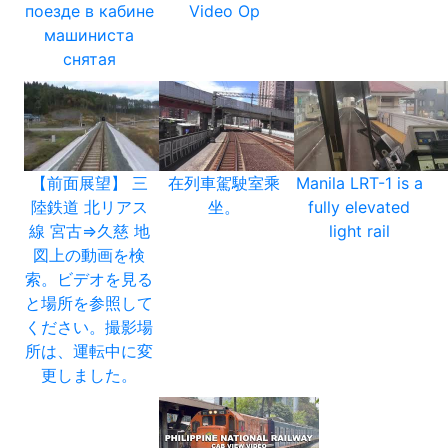
поезде в кабине
Video Op
машиниста
снятая
【前面展望】 三
在列車駕駛室乘
Manila LRT-1 is a
陸鉄道 北リアス
坐。
fully elevated
線 宮古⇒久慈 地
light rail
図上の動画を検
索。ビデオを見る
と場所を参照して
ください。撮影場
所は、運転中に変
更しました。