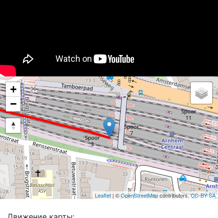
+
−
Leaflet
| ©
OpenStreetMap
contributors,
CC-BY-SA
Движение карты: