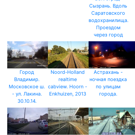
Сызрань. Вдоль
Саратовского
водохранилища.
Проездом
через город
Город
Noord-Holland
Астрахань -
Владимир.
realtime
ночная поездка
Московское ш.
cabview. Hoorn -
по улицам
- ул. Лакина.
Enkhuizen, 2013
города.
30.10.14.