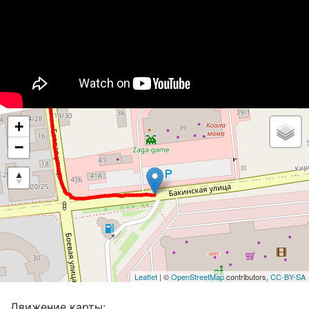
+
−
Leaflet
| ©
OpenStreetMap
contributors,
CC-BY-SA
Движение карты: