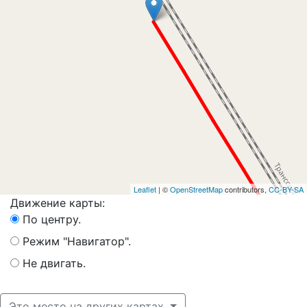
Leaflet
| ©
OpenStreetMap
contributors,
CC-BY-SA
Движение карты:
По центру.
Режим "Навигатор".
Не двигать.
Это место на других картах