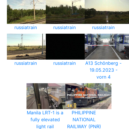
russiatrain
russiatrain
russiatrain
russiatrain
russiatrain
A13 Schönberg -
19.05.2023 -
vorn 4
Manila LRT-1 is a
PHILIPPINE
fully elevated
NATIONAL
light rail
RAILWAY (PNR)