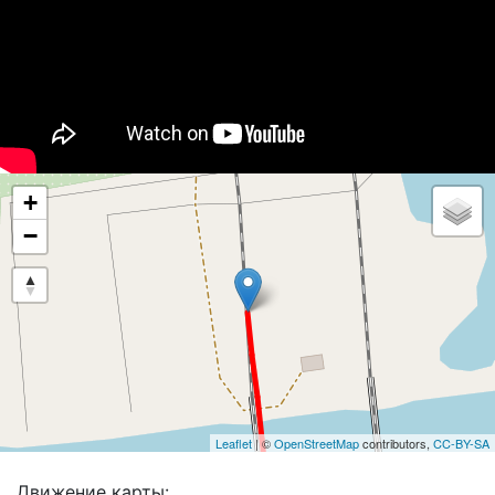
+
−
Leaflet
| ©
OpenStreetMap
contributors,
CC-BY-SA
Движение карты: