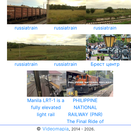
russiatrain
russiatrain
russiatrain
russiatrain
russiatrain
Брест центр
Manila LRT-1 is a
PHILIPPINE
fully elevated
NATIONAL
light rail
RAILWAY (PNR)
The Final Ride of
©
Videomapia
,
.
2014 - 2026