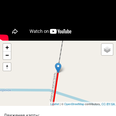
+
−
Leaflet
| ©
OpenStreetMap
contributors,
CC-BY-SA
Движение карты: