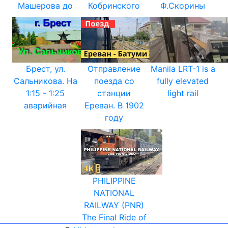
Машерова до
Кобринского
Ф.Скорины
Брест, ул.
Отправление
Manila LRT-1 is a
Сальникова. На
поезда со
fully elevated
1:15 - 1:25
станции
light rail
аварийная
Ереван. В 1902
году
PHILIPPINE
NATIONAL
RAILWAY (PNR)
The Final Ride of