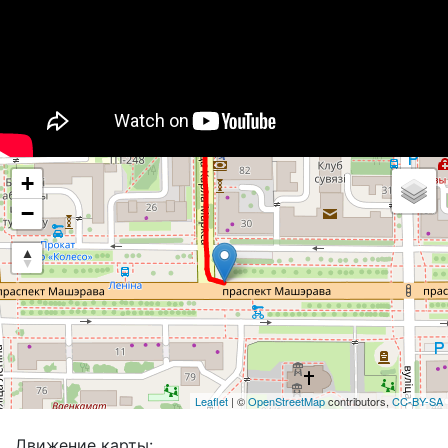
+
−
Leaflet
| ©
OpenStreetMap
contributors,
CC-BY-SA
Движение карты: