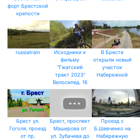
форт Брестской
крепости
russiatrain
Исходники к
В Бресте
фильму
открыли новый
"Гжатский
участок
тракт 2023"
Набережной
Велосипед. 16
Брест ул.
Брест, проспект
Проезд с
Гоголя, проезд
Машерова от
Б.Шевченко на
от пр.
ул. Зубачева до
Набережную