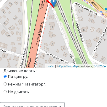
Leaflet
| ©
OpenStreetMap
contributors,
CC-BY-SA
Движение карты:
По центру.
Режим "Навигатор".
Не двигать.
Это место на других картах