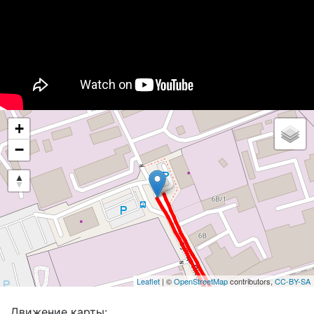
+
−
Leaflet
| ©
OpenStreetMap
contributors,
CC-BY-SA
Движение карты: