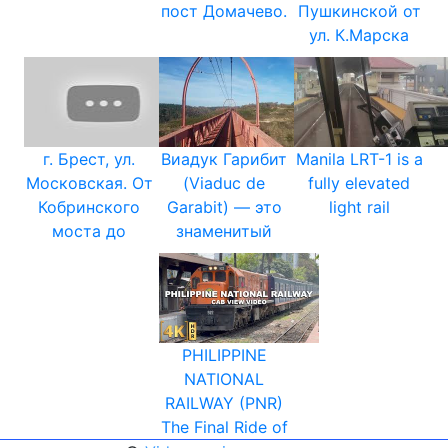
пост Домачево.
Пушкинской от
ул. К.Марска
г. Брест, ул.
Виадук Гарибит
Manila LRT-1 is a
Московская. От
(Viaduc de
fully elevated
Кобринского
Garabit) — это
light rail
моста до
знаменитый
PHILIPPINE
NATIONAL
RAILWAY (PNR)
The Final Ride of