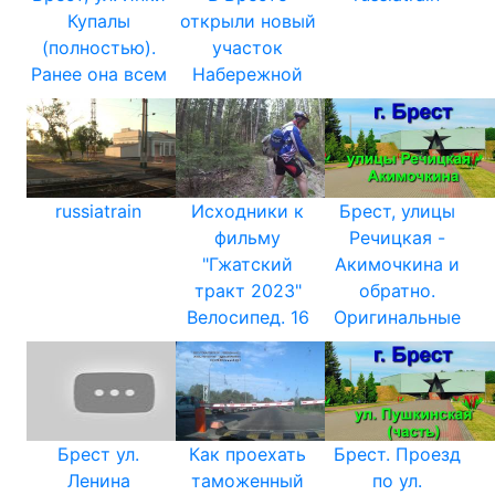
Купалы
открыли новый
(полностью).
участок
Ранее она всем
Набережной
russiatrain
Исходники к
Брест, улицы
фильму
Речицкая -
"Гжатский
Акимочкина и
тракт 2023"
обратно.
Велосипед. 16
Оригинальные
Брест ул.
Как проехать
Брест. Проезд
Ленина
таможенный
по ул.