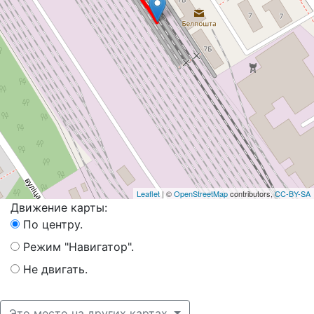
Leaflet
| ©
OpenStreetMap
contributors,
CC-BY-SA
Движение карты:
По центру.
Режим "Навигатор".
Не двигать.
Это место на других картах