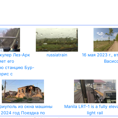
кулер Лез-Арк
russiatrain
16 мая 2023 г., в
яет его
Васис
ю станцию Бур-
рис ​​с
риуполь из окна машины
Manila LRT-1 is a fully ele
2024 год Поездка по
light rail