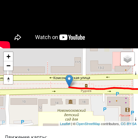
+
−
Leaflet
| ©
OpenStreetMap
contributors,
CC-BY-SA
Движение карты: