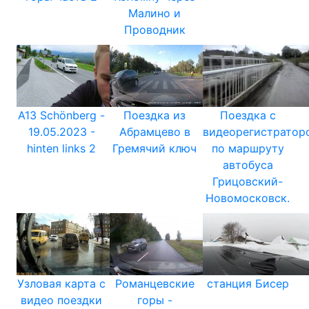
Малино и
Проводник
A13 Schönberg -
Поездка из
Поездка с
19.05.2023 -
Абрамцево в
видеорегистратор
hinten links 2
Гремячий ключ
по маршруту
автобуса
Грицовский-
Новомосковск.
Узловая карта с
Романцевские
станция Бисер
видео поездки
горы -