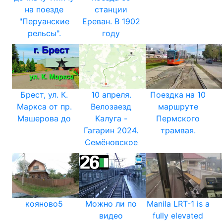
на поезде
станции
"Перуанские
Ереван. В 1902
рельсы".
году
Брест, ул. К.
10 апреля.
Поездка на 10
Маркса от пр.
Велозаезд
маршруте
Машерова до
Калуга -
Пермского
Гагарин 2024.
трамвая.
Семёновское
кояново5
Можно ли по
Manila LRT-1 is a
видео
fully elevated