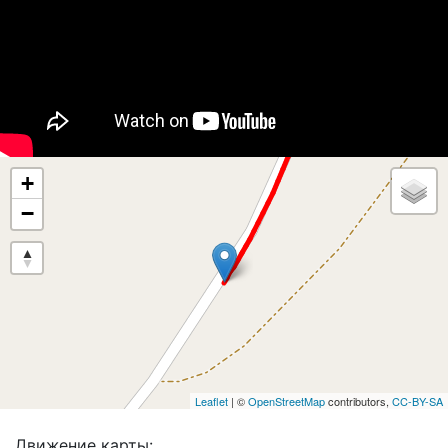
+
−
Leaflet
| ©
OpenStreetMap
contributors,
CC-BY-SA
Движение карты: