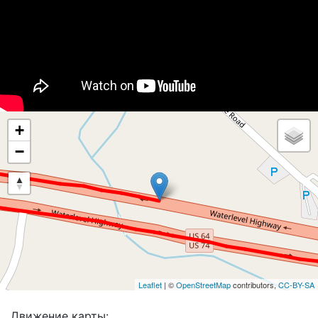
+
−
Leaflet
| ©
OpenStreetMap
contributors,
CC-BY-SA
Движение карты: