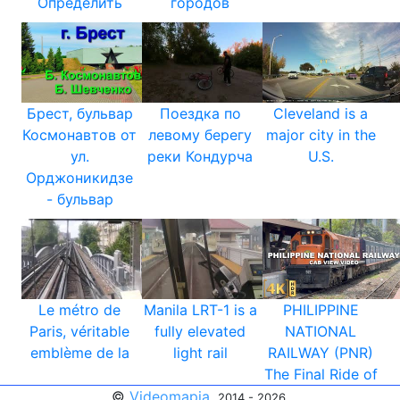
Определить
городов
Брест, бульвар
Поездка по
Cleveland is a
Космонавтов от
левому берегу
major city in the
ул.
реки Кондурча
U.S.
Орджоникидзе
- бульвар
Le métro de
Manila LRT-1 is a
PHILIPPINE
Paris, véritable
fully elevated
NATIONAL
emblème de la
light rail
RAILWAY (PNR)
The Final Ride of
©
Videomapia
,
.
2014 - 2026