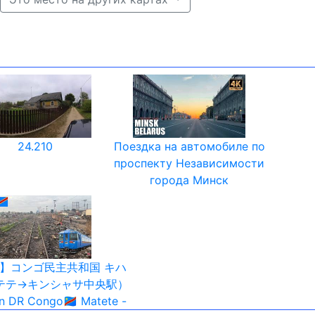
24.210
Поездка на автомобиле по
проспекту Независимости
города Минск
】コンゴ民主共和国 キハ
マテテ→キンシャサ中央駅）
n DR Congo🇨🇩 Matete -