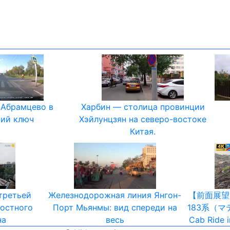
 Абрамцево в
Харбин — столица провинции
ий ключ
Хэйлунцзян на северо-востоке
Китая.
третьей
Железнодорожная линия Янгон-
【前面展望
ростного
Порт Мьянмы: вид спереди на
183系（
на
весь
Cab Ride i