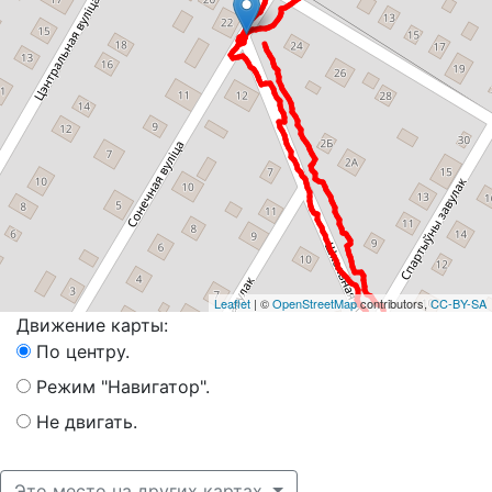
Leaflet
| ©
OpenStreetMap
contributors,
CC-BY-SA
Движение карты:
По центру.
Режим "Навигатор".
Не двигать.
Это место на других картах