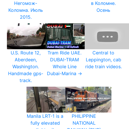
Негомож-
в Коломне.
Коломна. Июль
Осень
2015.
U.S. Route 12,
Tram Ride UAE.
Central to
Aberdeen,
DUBAI-TRAM
Leppington, cab
Washington.
Whole Line
ride train videos.
Handmade gps-
Dubai-Marina →
track.
Manila LRT-1 is a
PHILIPPINE
fully elevated
NATIONAL