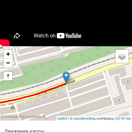
+
−
Leaflet
| ©
OpenStreetMap
contributors,
CC-BY-SA
Движение карты: