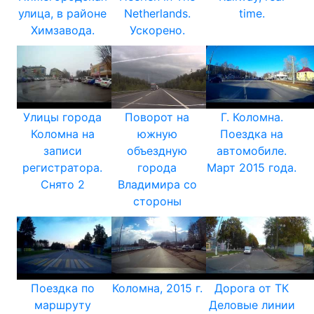
улица, в районе
Netherlands.
time.
Химзавода.
Ускорено.
Улицы города
Поворот на
Г. Коломна.
Коломна на
южную
Поездка на
записи
объездную
автомобиле.
регистратора.
города
Март 2015 года.
Снято 2
Владимира со
стороны
Поездка по
Коломна, 2015 г.
Дорога от ТК
маршруту
Деловые линии