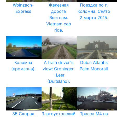
Wolnzach-
Железная
Поездка по г.
Express
дорога
Коломна. Снято
Вьетнам.
2 марта 2015.
Vietnam cab
ride.
Коломна
A train driver"s
Dubai Atlantis
(промзона).
view: Groningen
Palm Monorail
- Leer
(Duitsland).
35 Скорая
Златоустовский
Трасса М4 на