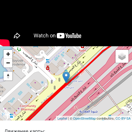
+
−
Leaflet
| ©
OpenStreetMap
contributors,
CC-BY-SA
Движение карты: