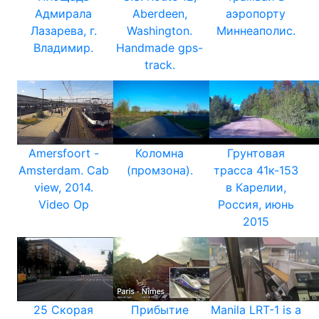
Адмирала
Aberdeen,
аэропорту
Лазарева, г.
Washington.
Миннеаполис.
Владимир.
Handmade gps-
track.
Amersfoort -
Коломна
Грунтовая
Amsterdam. Cab
(промзона).
трасса 41к-153
view, 2014.
в Карелии,
Video Op
Россия, июнь
2015
25 Скорая
Прибытие
Manila LRT-1 is a