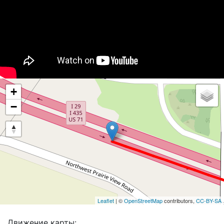
+
−
Leaflet
| ©
OpenStreetMap
contributors,
CC-BY-SA
Движение карты: