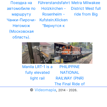
Поездка на
Führerstandsfahrt
Metra Milwakee
автомобиле по
Holzkirchen -
District West full
маршруту
Rosenheim -
ride from Big
Чанки-Пирочи-
Kufstein.Klicken
Негомож
"Вернутся к
(Московская
область).
Manila LRT-1 is a
PHILIPPINE
fully elevated
NATIONAL
light rail
RAILWAY (PNR)
The Final Ride of
©
Videomapia
,
.
2014 - 2026