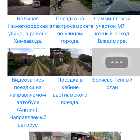
Большая
Поездка на
Самый плохой
Нижегородская
электросамокате
участок М7 -
улица, в районе
по улицам
южный обход
Химзавода.
города.
Владимира.
Видеозапись
Поездка в
Беляево Теплый
поездки на
кабине
стан
направляемом
вьетнамского
автобусе
поезда.
(Англия).
Направляемый
автобус