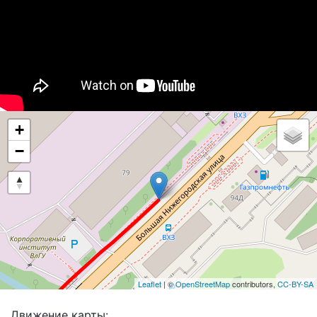
+
−
Leaflet
| ©
OpenStreetMap
contributors,
CC-BY-SA
Движение карты: