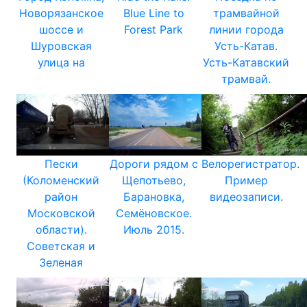
Новорязанское
Blue Line to
трамвайной
шоссе и
Forest Park
линии города
Шуровская
Усть-Катав.
улица на
Усть-Катавский
трамвай.
Пески
Дороги рядом с
Велорегистратор.
(Коломенский
Щепотьево,
Пример
район
Барановка,
видеозаписи.
Московской
Семёновское.
области).
Июль 2015.
Советская и
Зеленая