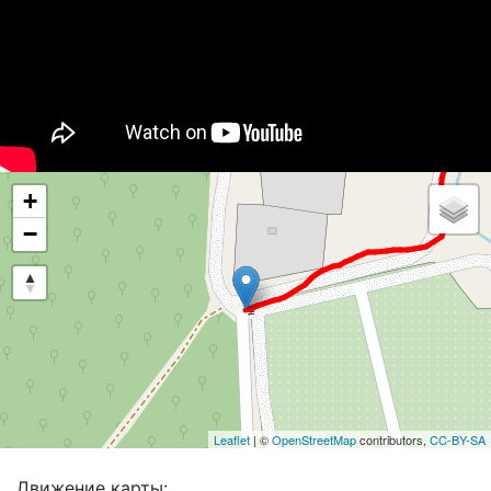
+
−
Leaflet
| ©
OpenStreetMap
contributors,
CC-BY-SA
Движение карты: