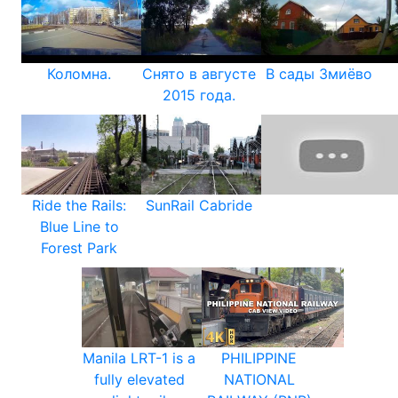
Коломна.
Снято в августе
В сады Змиёво
2015 года.
Ride the Rails:
SunRail Cabride
Blue Line to
Forest Park
Manila LRT-1 is a
PHILIPPINE
fully elevated
NATIONAL