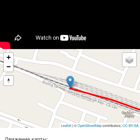
+
−
Leaflet
| ©
OpenStreetMap
contributors,
CC-BY-SA
Движение карты: