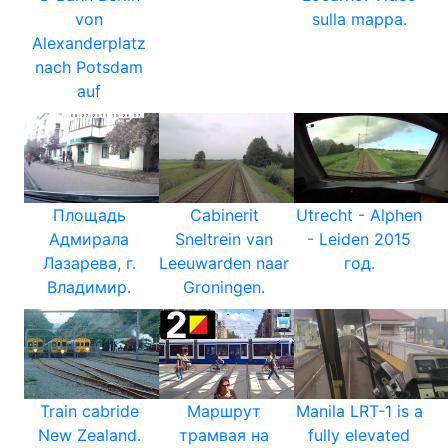
von
sulla mappa.
Alexanderplatz
nach Potsdam
auf
Площадь
Cabinerit
Utrecht - Alphen
Адмирала
Sneltrein van
- Leiden 2015
Лазарева, г.
Leeuwarden naar
год.
Владимир.
Groningen.
Train cabride
Маршрут
Manila LRT-1 is a
New Zealand.
трамвая на
fully elevated