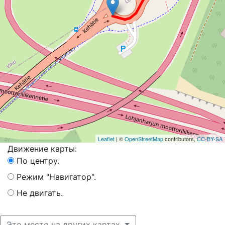
Leaflet
| ©
OpenStreetMap
contributors,
CC-BY-SA
Движение карты:
По центру.
Режим "Навигатор".
Не двигать.
Это место на других картах