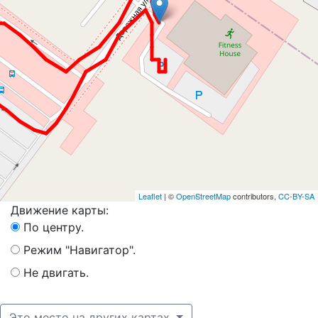
Leaflet
| ©
OpenStreetMap
contributors,
CC-BY-SA
Движение карты:
По центру.
Режим "Навигатор".
Не двигать.
Это место на других картах