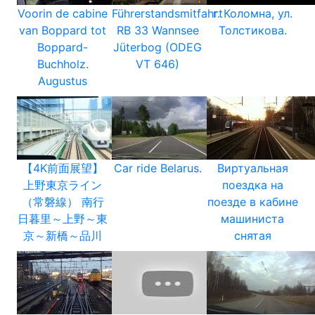
Voorin de cabine
Führerstandsmitfahrt
г. Коломна, ул.
van Boppard tot
RB 33 Wannsee
Толстикова.
Boppard-
Jüterbog (ODEG
Buchholz.
VT 646)
Augustus
【4K前面展望】
Car ride Belarus.
Виртуальная
上野東京ライン
поездка на
（常磐線） 南行
поезде в кабине
日暮里～上野～東
машиниста
京～新橋～品川
снятая