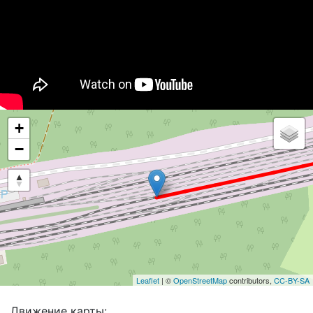
+
−
Leaflet
| ©
OpenStreetMap
contributors,
CC-BY-SA
Движение карты: