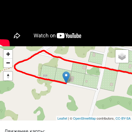
+
−
Leaflet
| ©
OpenStreetMap
contributors,
CC-BY-SA
Движение карты: