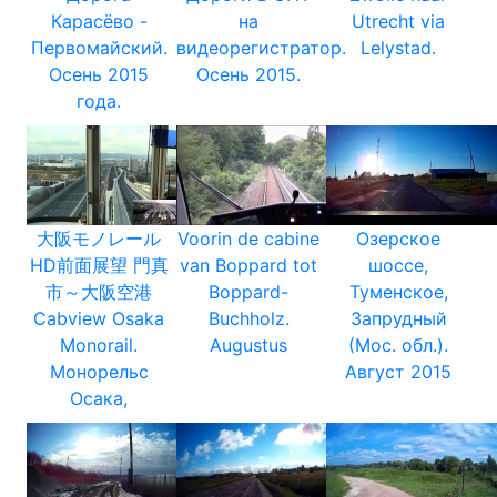
Карасёво -
на
Utrecht via
Первомайский.
видеорегистратор.
Lelystad.
Осень 2015
Осень 2015.
года.
大阪モノレール
Voorin de cabine
Озерское
HD前面展望 門真
van Boppard tot
шоссе,
市～大阪空港
Boppard-
Туменское,
Cabview Osaka
Buchholz.
Запрудный
Monorail.
Augustus
(Мос. обл.).
Монорельс
Август 2015
Осака,