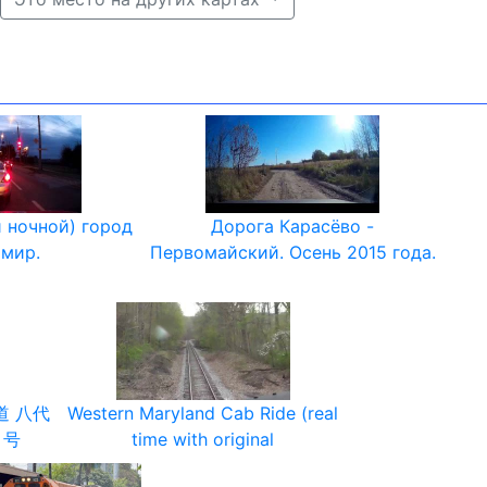
 ночной) город
Дорога Карасёво -
имир.
Первомайский. Осень 2015 года.
道 八代
Western Maryland Cab Ride (real
１号
time with original