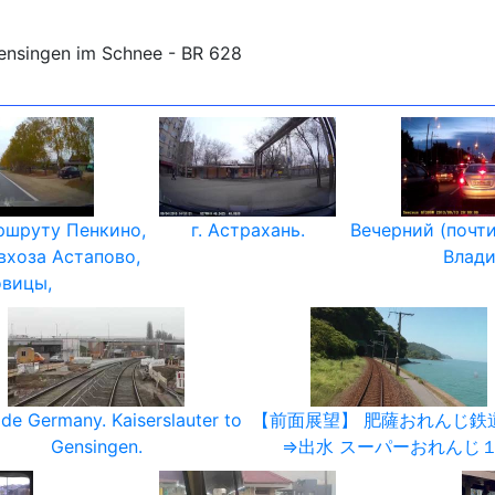
Gensingen im Schnee - BR 628
ршруту Пенкино,
г. Астрахань.
Вечерний (почти
вхоза Астапово,
Влад
вицы,
ide Germany. Kaiserslauter to
【前面展望】 肥薩おれんじ鉄
Gensingen.
⇒出水 スーパーおれんじ