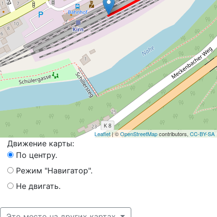
Leaflet
| ©
OpenStreetMap
contributors,
CC-BY-SA
Движение карты:
По центру.
Режим "Навигатор".
Не двигать.
Это место на других картах