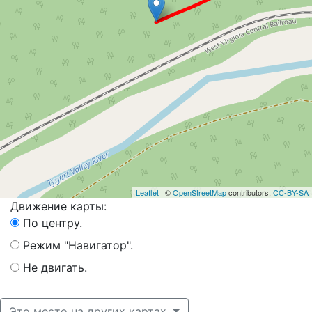
Leaflet
| ©
OpenStreetMap
contributors,
CC-BY-SA
Движение карты:
По центру.
Режим "Навигатор".
Не двигать.
Это место на других картах