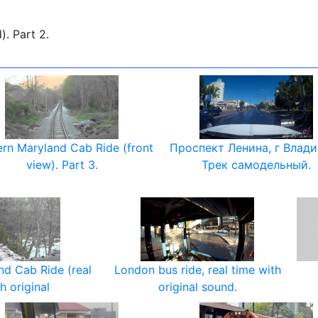
). Part 2.
rn Maryland Cab Ride (front
Проспект Ленина, г Влад
view). Part 3.
Трек самодельный.
nd Cab Ride (real
London bus ride, real time with
h original
original sound.