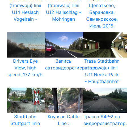
(tramwaju) linii
(tramwaju) linii
Щепотьево,
U14 Heslach
U12 Hallschlag -
Барановка,
Vogelrain -
Möhringen
Семеновское.
Июль 2015.
Drivers Eye
Запись
Trasa Stadtbahn
View, high
автовидеорегисратора.
(tramwaju) linii
speed, 177 km/h.
U11 NeckarPark
- Hauptbahnhof
Stadtbahn
Koyasan Cable
Трасса 94Р-2 на
Stuttgart linia
Line :
видеорегистратор.