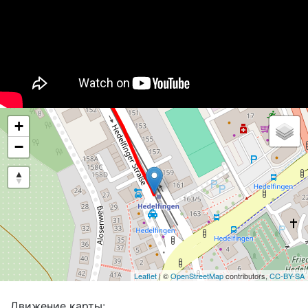
+
−
Leaflet
| ©
OpenStreetMap
contributors,
CC-BY-SA
Движение карты: