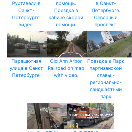
Руставели в
помощь.
в Санкт-
Санкт-
Поездка в
Петербурге.
Петербурге,
кабине скорой
Северный
видео.
помощи.
проспект.
Парашютная
Old Ann Arbor
Поездка в Парк
улица в Санкт
Railroad on map
партизанской
Петербурге.
with video.
славы -
регионально-
ландшафтный
парк