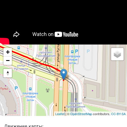
+
−
Leaflet
| ©
OpenStreetMap
contributors,
CC-BY-SA
Движение карты: