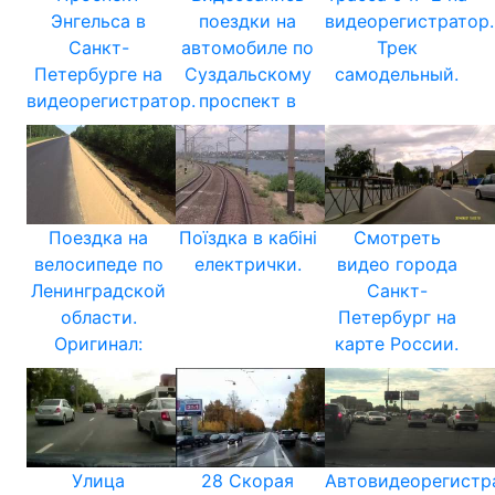
Энгельса в
поездки на
видеорегистратор.
Санкт-
автомобиле по
Трек
Петербурге на
Суздальскому
самодельный.
видеорегистратор.
проспект в
Поездка на
Поїздка в кабіні
Смотреть
велосипеде по
електрички.
видео города
Ленинградской
Санкт-
области.
Петербург на
Оригинал:
карте России.
Улица
28 Скорая
Автовидеорегистр