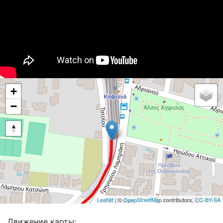
+
−
Leaflet
| ©
OpenStreetMap
contributors,
CC-BY-SA
Движение карты: