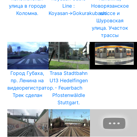
улица в городе
Line :
Новорязанское
Коломна.
Koyasan→Gokurakubashi.
шоссе и
Шуровская
улица. Участок
трассы
Город Губаха,
Trasa Stadtbahn
пр. Ленина на
U13 Hedelfingen
видеорегистратор.
- Feuerbach
Трек сделан
Pfostenwäldle
Stuttgart.