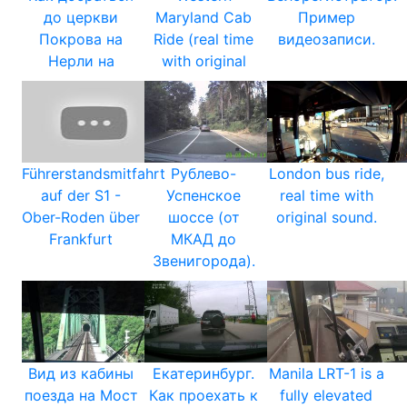
до церкви
Maryland Cab
Пример
Покрова на
Ride (real time
видеозаписи.
Нерли на
with original
Führerstandsmitfahrt
Рублево-
London bus ride,
auf der S1 -
Успенское
real time with
Ober-Roden über
шоссе (от
original sound.
Frankfurt
МКАД до
Звенигорода).
Вид из кабины
Екатеринбург.
Manila LRT-1 is a
поезда на Мост
Как проехать к
fully elevated