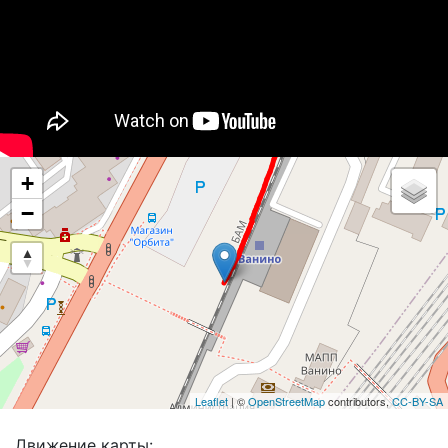
+
−
Leaflet
| ©
OpenStreetMap
contributors,
CC-BY-SA
Движение карты: