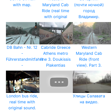
with map.
Maryland Cab
(почти ночной)
Ride (real time
город
with original
Владимир.
DB Bahn - Nr. 12
Cabride Greece
Western
-
Athens metro
Maryland Cab
Führerstandmitfahrt
line 3. Doukissis
Ride (front
-
Plakentias
view). Part 3.
London bus ride,
Улицы Салавата
real time with
на видео.
original sound.