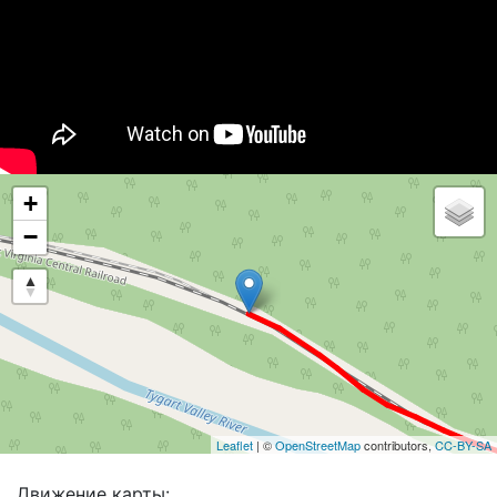
+
−
Leaflet
| ©
OpenStreetMap
contributors,
CC-BY-SA
Движение карты: