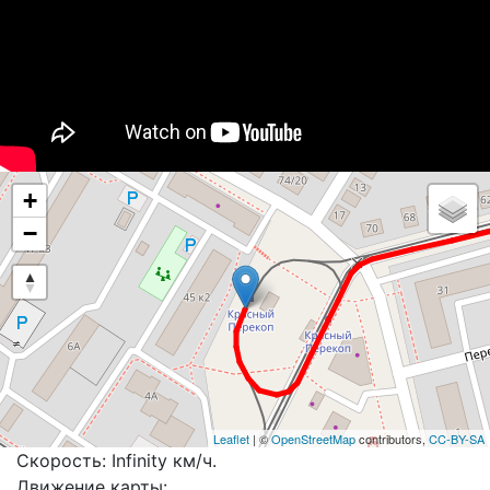
+
−
Leaflet
| ©
OpenStreetMap
contributors,
CC-BY-SA
Скорость: Infinity км/ч.
Движение карты: