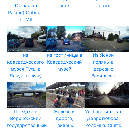
(Canadian
time.
Пермь.
Pacific) Cabride
- Trail
из
из гостиницы в
Из Ясной
краеведческого
Краеведческий
поляны в
музея Тулы в
музей
деревню
Ясную поляну
Васильево
Поездка в
Железная
Ул. Гагарина, ул.
Воронежский
дорога,
Добролюбова.
государственный
Тайвань.
Коломна. Снято