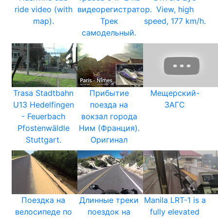
ride video (with
видеорегистратор.
View, high
map).
Трек
speed, 177 km/h.
самодельный.
Trasa Stadtbahn
Прибытие
Мещерский-
U13 Hedelfingen
поезда на
ЗАГС
- Feuerbach
вокзал города
Pfostenwäldle
Ним (Франция).
Stuttgart.
Оригинал
Поездка на
Длинные треки
Manila LRT-1 is a
велосипеде по
поездок на
fully elevated