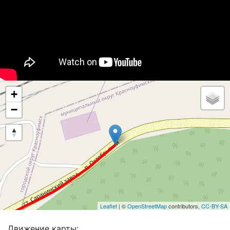
+
−
Leaflet
| ©
OpenStreetMap
contributors,
CC-BY-SA
Движение карты: