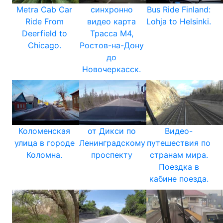
Metra Cab Car
синхронно
Bus Ride Finland:
Ride From
видео карта
Lohja to Helsinki.
Deerfield to
Трасса М4,
Chicago.
Ростов-на-Дону
до
Новочеркасск.
Коломенская
от Дикси по
Видео-
улица в городе
Ленинградскому
путешествия по
Коломна.
проспекту
странам мира.
Поездка в
кабине поезда.