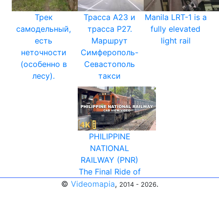
Трек
Трасса А23 и
Manila LRT-1 is a
самодельный,
трасса Р27.
fully elevated
есть
Маршрут
light rail
неточности
Симферополь-
(особенно в
Севастополь
лесу).
такси
PHILIPPINE
NATIONAL
RAILWAY (PNR)
The Final Ride of
©
Videomapia
,
.
2014 - 2026