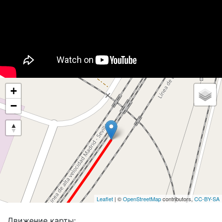
+
−
Leaflet
| ©
OpenStreetMap
contributors,
CC-BY-SA
Движение карты: