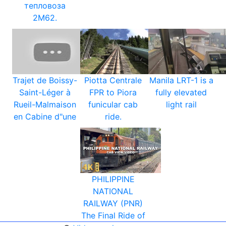
тепловоза
2М62.
Trajet de Boissy-
Piotta Centrale
Manila LRT-1 is a
Saint-Léger à
FPR to Piora
fully elevated
Rueil-Malmaison
funicular cab
light rail
en Cabine d"une
ride.
PHILIPPINE
NATIONAL
RAILWAY (PNR)
The Final Ride of