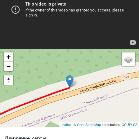
+
−
Leaflet
| ©
OpenStreetMap
contributors,
CC-BY-SA
Движение карты: