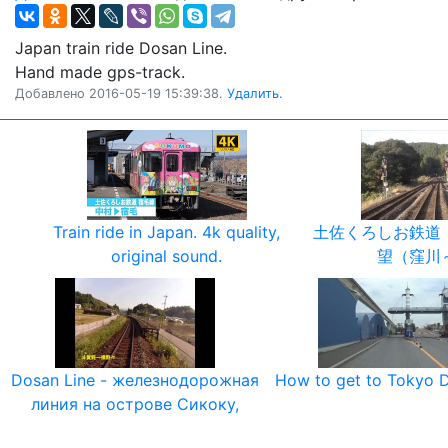
Japan train ride Dosan Line.
Hand made gps-track.
Добавлено 2016-05-19 15:39:38.
Удалить.
Train ride in Japan. 4k quality,
土佐くろしお鉄道
original sound.
望（窪川
Dosan Line - железнодорожная
How to get to Tokyo D
линия на острове Сикоку,