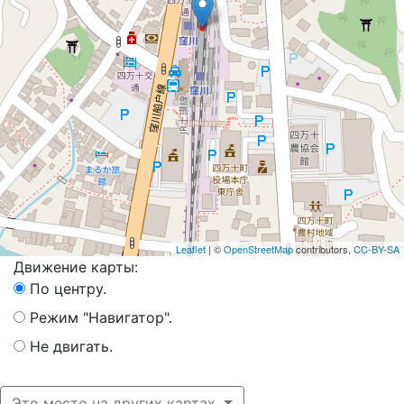
Leaflet
| ©
OpenStreetMap
contributors,
CC-BY-SA
Движение карты:
По центру.
Режим "Навигатор".
Не двигать.
Это место на других картах