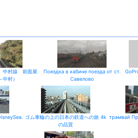
 中村線 前面展
Поездка в кабине поезда от ст.
GoPro
～中村）
Савелово
isneySea.
ゴム車輪の上の日本の鉄道への旅 4k
трамвай Пр
の品質