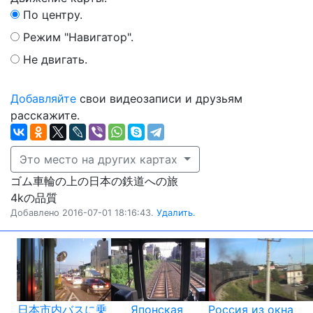
По центру.
Режим "Навигатор".
Не двигать.
Добавляйте
свои видеозаписи и друзьям
расскажите.
Это место на других картах
ゴム車輪の上の日本の鉄道への旅
4kの品質
Добавлено 2016-07-01 18:16:43.
Удалить.
日本市内バスに乗
Японская
Россия из окна