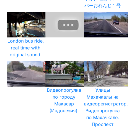
パーおれんじ１号
London bus ride,
real time with
original sound.
Видеопрогулка
Улицы
по городу
Махачкалы на
Макасар
видеорегистратор.
(Индонезия).
Видеопрогулка
по Махачкале.
Проспект