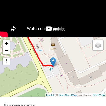
+
−
Leaflet
| ©
OpenStreetMap
contributors,
CC-BY-SA
Движение карты: