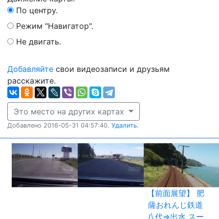
По центру.
Режим "Навигатор".
Не двигать.
Добавляйте
свои видеозаписи и друзьям
расскажите.
Это место на других картах
Добавлено 2016-05-31 04:57:40.
Удалить.
【前面展望】 肥
薩おれんじ鉄道
八代⇒出水 スー