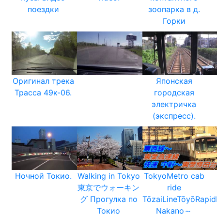
поездки
зоопарка в д.
Горки
Оригинал трека
Японская
Трасса 49к-06.
городская
электричка
(экспресс).
Ночной Токио.
Walking in Tokyo
TokyoMetro cab
東京でウォーキン
ride
グ Прогулка по
TōzaiLineTōyōRapid
Токио
Nakano～