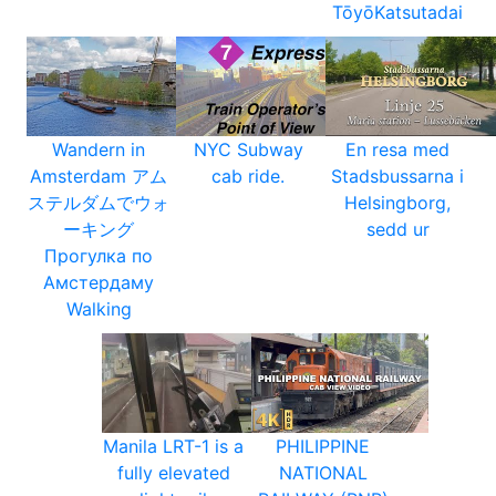
TōyōKatsutadai
Wandern in
NYC Subway
En resa med
Amsterdam アム
cab ride.
Stadsbussarna i
ステルダムでウォ
Helsingborg,
ーキング
sedd ur
Прогулка по
Амстердаму
Walking
Manila LRT-1 is a
PHILIPPINE
fully elevated
NATIONAL