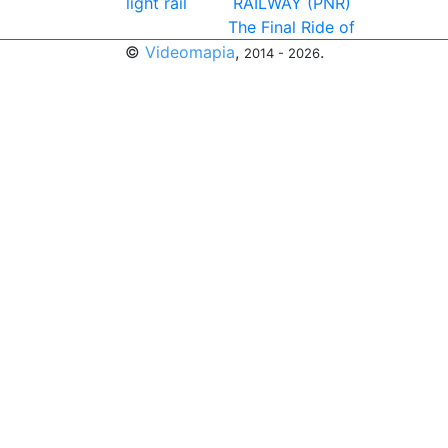
light rail
RAILWAY (PNR)
The Final Ride of
©
Videomapia
,
.
2014 - 2026