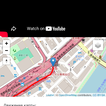
+
−
Leaflet
| ©
OpenStreetMap
contributors,
CC-BY-SA
Движение карты: