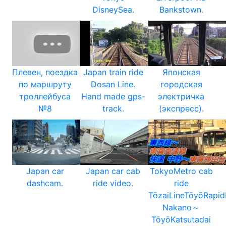
DisneySea.
Bankstown.
Плевен, поездка
Japan train ride
Японская
по маршруту
Dosan Line.
городская
троллейбуса
Hand made gps-
электричка
№8
track.
(экспресс).
Japan car
Japan car cab
TokyoMetro cab
dashcam.
ride video.
ride
TōzaiLineTōyōRapid
Nakano～
TōyōKatsutadai