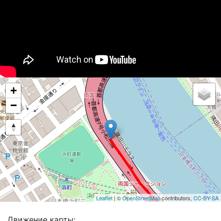
+
−
Leaflet
| ©
OpenStreetMap
contributors,
CC-BY-SA
Движение карты: