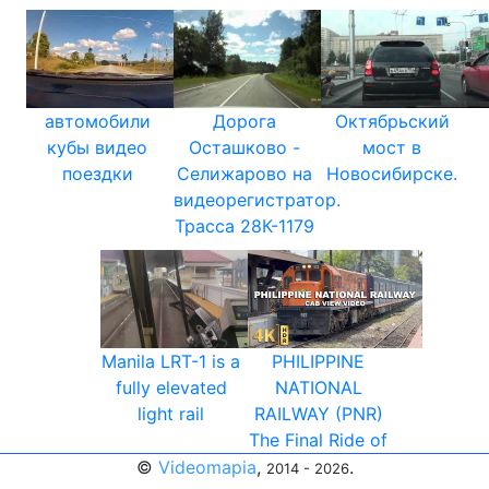
автомобили
Дорога
Октябрьский
кубы видео
Осташково -
мост в
поездки
Селижарово на
Новосибирске.
видеорегистратор.
Трасса 28К-1179
Manila LRT-1 is a
PHILIPPINE
fully elevated
NATIONAL
light rail
RAILWAY (PNR)
The Final Ride of
©
Videomapia
,
.
2014 - 2026