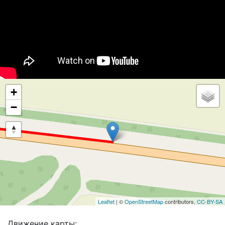
+
−
Leaflet
| ©
OpenStreetMap
contributors,
CC-BY-SA
Движение карты: