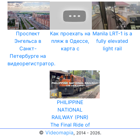
Проспект
Как проехать на
Manila LRT-1 is a
Энгельса в
пляж в Одессе,
fully elevated
Санкт-
карта с
light rail
Петербурге на
видеорегистратор.
PHILIPPINE
NATIONAL
RAILWAY (PNR)
The Final Ride of
©
Videomapia
,
.
2014 - 2026