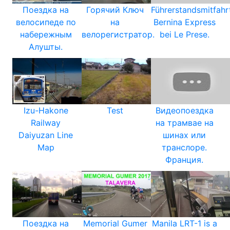
Поездка на
Горячий Ключ
Führerstandsmitfahr
велосипеде по
на
Bernina Express
набережным
велорегистратор.
bei Le Prese.
Алушты.
Izu-Hakone
Test
Видеопоездка
Railway
на трамвае на
Daiyuzan Line
шинах или
Map
транслоре.
Франция.
Поездка на
Memorial Gumer
Manila LRT-1 is a