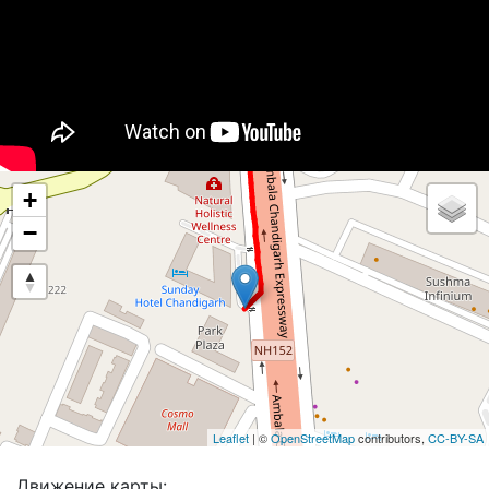
+
−
Leaflet
| ©
OpenStreetMap
contributors,
CC-BY-SA
Движение карты: